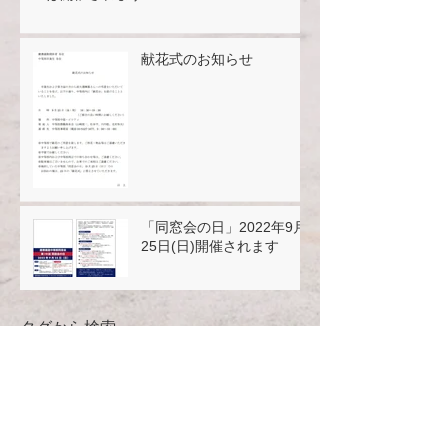
献花式のお知らせ
「同窓会の日」2022年9月
25日(日)開催されます
タグから検索
2019
2020
2021
お知らせ
クラス会
トレッキングの会
個別企業セミナー
卒業15周年
卒業50周年
卒業5周年
同期会
同窓会の日
同窓会ルーム
懇親ゴルフ会
校友会