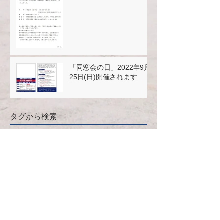
「同窓会の日」2022年9月
25日(日)開催されます
タグから検索
2019
2020
2021
お知らせ
クラス会
トレッキングの会
個別企業セミナー
卒業15周年
卒業50周年
卒業5周年
同期会
同窓会の日
同窓会ルーム
懇親ゴルフ会
校友会
アーカイブ
2025年12月
（1）
1件の記事
2025年6月
（1）
1件の記事