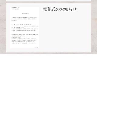
献花式のお知らせ
「同窓会の日」2022年9月
25日(日)開催されます
タグから検索
2019
2020
2021
お知らせ
クラス会
トレッキングの会
個別企業セミナー
卒業15周年
卒業50周年
卒業5周年
同期会
同窓会の日
同窓会ルーム
懇親ゴルフ会
校友会
アーカイブ