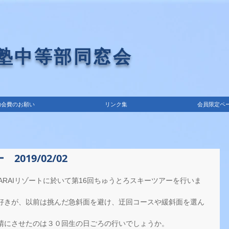
義塾中等部同窓会
助会費のお願い
リンク集
会員限定ペ
019/02/02
ARAIリゾートに於いて第16回ちゅうとろスキーツアーを行いま
好きが、以前は挑んだ急斜面を避け、迂回コースや緩斜面を選ん
晴にさせたのは３０回生の日ごろの行いでしょうか。